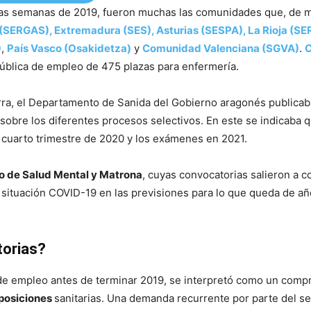
imas semanas de 2019, fueron muchas las comunidades que, de 
 (SERGAS), Extremadura (SES), Asturias (SESPA), La Rioja (SER
)
,
País Vasco (Osakidetza)
y
Comunidad Valenciana (SGVA)
.
C
ública de empleo de 475 plazas para enfermería.
arra, el Departamento de Sanida del Gobierno aragonés publica
sobre los diferentes procesos selectivos. En este se indicaba q
l cuarto trimestre de 2020 y los exámenes en 2021.
so de Salud Mental y Matrona
, cuyas convocatorias salieron a 
 situación COVID-19 en las previsiones para lo que queda de a
torias?
s de empleo antes de terminar 2019, se interpretó como un com
oposiciones
sanitarias. Una demanda recurrente por parte del s