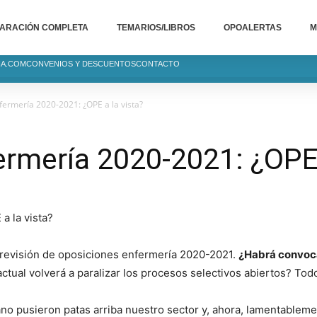
ARACIÓN COMPLETA
TEMARIOS/LIBROS
OPOALERTAS
M
IA.COM
CONVENIOS Y DESCUENTOS
CONTACTO
fermería 2020-2021: ¿OPE a la vista?
rmería 2020-2021: ¿OPE 
previsión de oposiciones enfermería 2020-2021.
¿Habrá convoca
actual volverá a paralizar los procesos selectivos abiertos? Tod
no pusieron patas arriba nuestro sector y, ahora, lamentablem