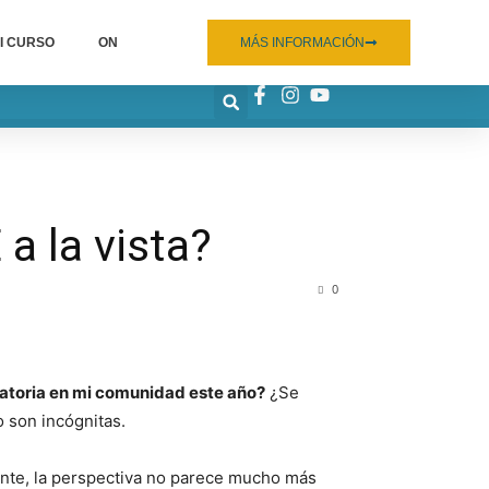
I CURSO
ON
MÁS INFORMACIÓN
a la vista?
0
toria en mi comunidad este año?
¿Se
o son incógnitas.
ente, la perspectiva no parece mucho más