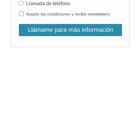
Llamada de teléfono
Acepto las condiciones y recibir newsletters.
Llámame para más información
O, si lo prefieres, llámanos:
900 831 207
La llamada es gratuita ;)
Horario de atención: L-V: 9 – 15:30h