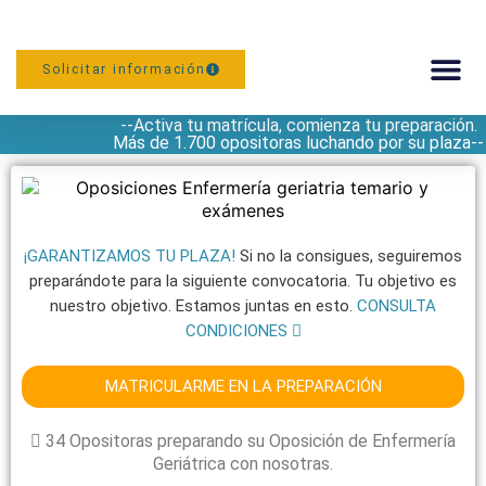
Solicitar información
--Activa tu matrícula, comienza tu preparación.
PREPARACIÓN
Más de 1.700 opositoras luchando por su plaza--
¡GARANTIZAMOS TU PLAZA!
Si no la consigues, seguiremos
preparándote para la siguiente convocatoria. Tu objetivo es
nuestro objetivo. Estamos juntas en esto.
CONSULTA
CONDICIONES
MATRICULARME EN LA PREPARACIÓN
34 Opositoras preparando su Oposición de Enfermería
Geriátrica con nosotras.