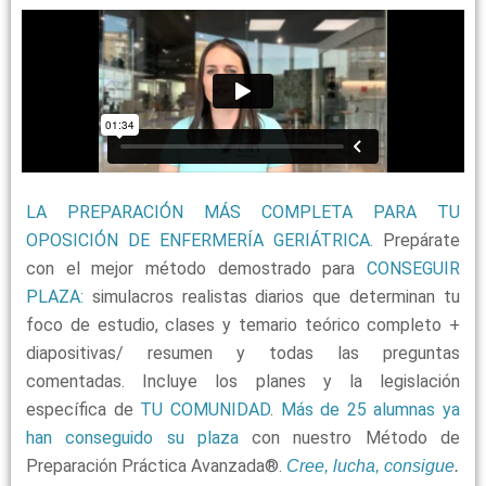
LA PREPARACIÓN MÁS COMPLETA PARA TU
OPOSICIÓN DE ENFERMERÍA GERIÁTRICA.
Prepárate
con el mejor método demostrado para
CONSEGUIR
PLAZA:
simulacros realistas diarios que determinan tu
foco de estudio, clases y temario teórico completo +
diapositivas/ resumen y todas las preguntas
comentadas. Incluye los planes y la legislación
específica de
TU COMUNIDAD
.
Más de 25 alumnas ya
han conseguido su plaza
con nuestro Método de
Preparación Práctica Avanzada®.
Cree, lucha, consigue
.