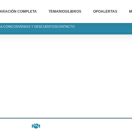
ARACIÓN COMPLETA
TEMARIOS/LIBROS
OPOALERTAS
M
IA.COM
CONVENIOS Y DESCUENTOS
CONTACTO
OCATORIAS
FENSA 2025/2026
ias, listados
de examen...
CIA TU PLAZA