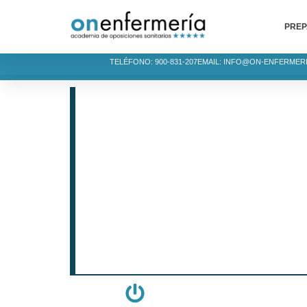
PREP
TELÉFONO: 900-831-207
EMAIL: INFO@ON-ENFERMER
INFO. CONV
OPE ENFERMERÍA DE
Noticias de convocator
de admitidos, fechas 
TE ACOMPAÑAMOS EN EL CAMINO HA