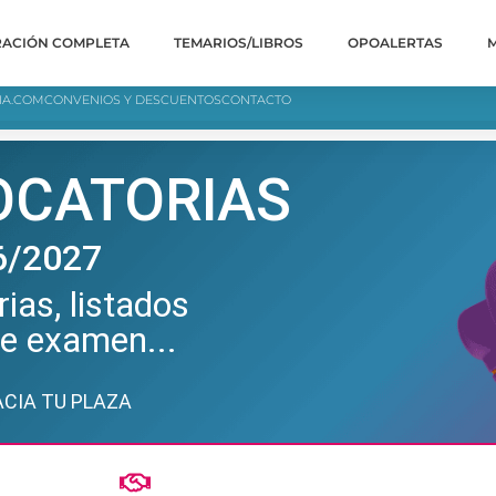
RACIÓN COMPLETA
TEMARIOS/LIBROS
OPOALERTAS
IA.COM
CONVENIOS Y DESCUENTOS
CONTACTO
OCATORIAS
6/2027
ias, listados
de examen...
CIA TU PLAZA