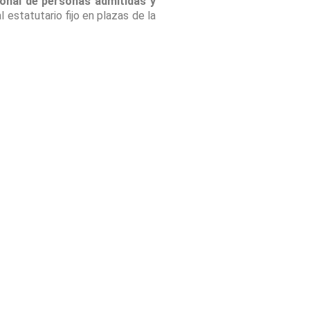
ional de personas admitidas y
 estatutario fijo en plazas de la