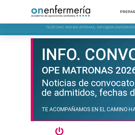
PREPA
TELÉFONO: 900-831-207
EMAIL: INFO@ON-ENFERMER
INFO. CONV
OPE MATRONAS 202
Noticias de convocator
de admitidos, fechas 
TE ACOMPAÑAMOS EN EL CAMINO HA