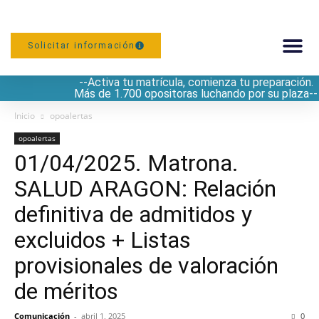
Solicitar información
--Activa tu matrícula, comienza tu preparación.
PREPARACIÓN
Más de 1.700 opositoras luchando por su plaza--
Inicio
opoalertas
opoalertas
01/04/2025. Matrona.
SALUD ARAGON: Relación
definitiva de admitidos y
excluidos + Listas
provisionales de valoración
de méritos
Comunicación
-
abril 1, 2025
0