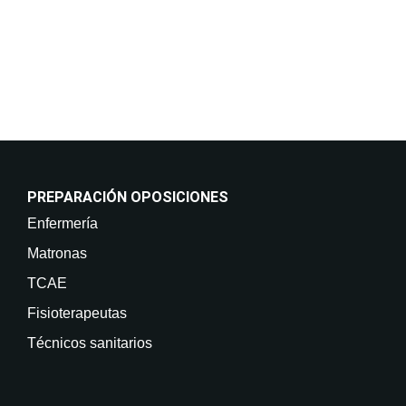
retirar su consentimiento en cualquier momento, así
como acceder, rectificar, suprimir sus datos y demás
derechos en info@on-enfermeria.com.
PREPARACIÓN OPOSICIONES
Enfermería
Matronas
TCAE
Fisioterapeutas
Técnicos sanitarios