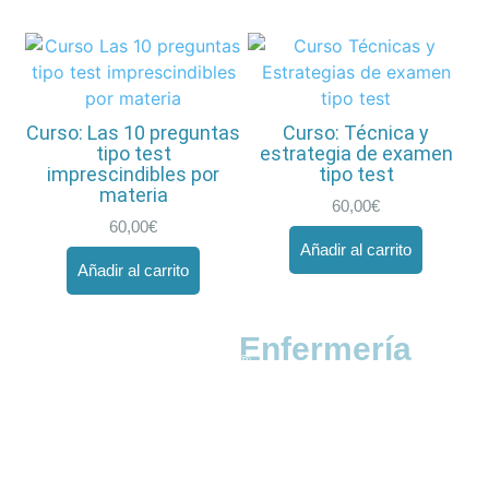
Curso: Las 10 preguntas
Curso: Técnica y
tipo test
estrategia de examen
imprescindibles por
tipo test
materia
60,00
€
60,00
€
Añadir al carrito
Añadir al carrito
2026/2027
Oposiciones
Enfermería
Curso de preparación MPPA®
Clases en directo todas las semanas
Temario en PDF o formato impreso
Exámenes y simulacros comentados
Preparación teórica + práctica + mental
Método de Preparación Práctica Avanzada®
TE ACOMPAÑAMOS EN EL CAMINO HACIA TU PLAZA