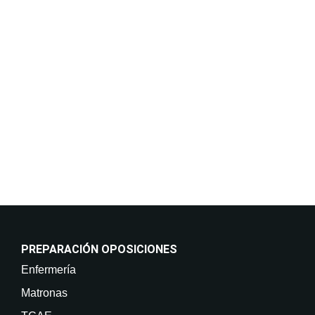
privacidad y protección de datos.
Finalidades:
Responder a sus solicitudes de información y
mantenerle informado de nuestros cursos y servicios,
incluso por medios electrónicos. Legitimación:
Consentimiento del interesado. Destinatarios: No
están previstas cesiones de datos. Derechos: Puede
retirar su consentimiento en cualquier momento, así
como acceder, rectificar, suprimir sus datos y demás
derechos en info@on-enfermeria.com.
PREPARACIÓN OPOSICIONES
Enfermería
Matronas