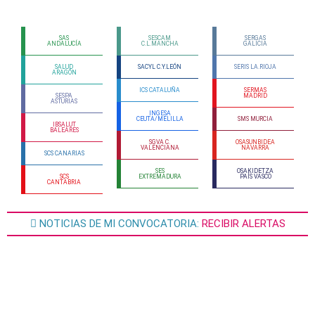
SAS
SESCAM
SERGAS
ANDALUCÍA
C.L.MANCHA
GALICIA
SALUD
SACYL C.Y.LEÓN
SERIS LA.RIOJA
ARAGÓN
ICS CATALUÑA
SERMAS
SESPA
MADRID
ASTURIAS
INGESA
CEUTA/MELILLA
SMS MURCIA
IBSALUT
BALEARES
SGVA C.
OSASUNBIDEA
VALENCIANA
NAVARRA
SCS CANARIAS
SES
OSAKIDETZA
SCS
EXTREMADURA
PAÍS VASCO
CANTABRIA
NOTICIAS DE MI CONVOCATORIA:
RECIBIR ALERTAS
Solicita más información