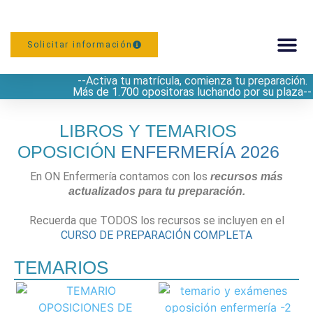
Solicitar información
--Activa tu matrícula, comienza tu preparación.
PREPARACIÓN
Más de 1.700 opositoras luchando por su plaza--
LIBROS Y TEMARIOS
OPOSICIÓN
ENFERMERÍA 2026
En ON Enfermería contamos con los
recursos más
actualizados para tu preparación.
Recuerda que TODOS los recursos se incluyen en el
CURSO DE PREPARACIÓN COMPLETA
TEMARIOS