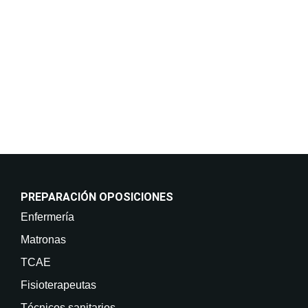
incluso por medios electrónicos. Legitimación:
Consentimiento del interesado. Destinatarios: No
están previstas cesiones de datos. Derechos: Puede
retirar su consentimiento en cualquier momento, así
como acceder, rectificar, suprimir sus datos y demás
derechos en info@on-enfermeria.com.
PREPARACIÓN OPOSICIONES
Enfermería
Matronas
TCAE
Fisioterapeutas
Técnicos sanitarios