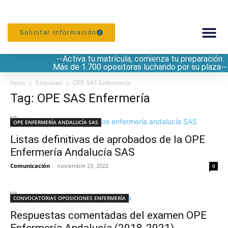
Solicitar información
--Activa tu matrícula, comienza tu preparación.
PREPARACIÓN
Más de 1.700 opositoras luchando por su plaza--
Inicio
Etiquetas
OPE SAS Enfermería
Tag: OPE SAS Enfermería
OPE ENFERMERÍA ANDALUCÍA SAS
Listas definitivas de aprobados de la OPE
Enfermería Andalucía SAS
Comunicación
-
noviembre 23, 2022
0
CONVOCATORIAS OPOSICIONES ENFERMERÍA
Respuestas comentadas del examen OPE