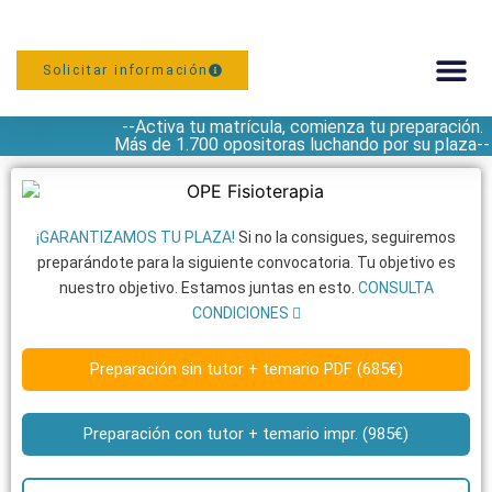
Solicitar información
--Activa tu matrícula, comienza tu preparación.
PREPARACIÓN
Más de 1.700 opositoras luchando por su plaza--
¡GARANTIZAMOS TU PLAZA!
Si no la consigues, seguiremos
preparándote para la siguiente convocatoria. Tu objetivo es
nuestro objetivo. Estamos juntas en esto.
CONSULTA
CONDICIONES
Preparación sin tutor + temario PDF (685€)
Preparación con tutor + temario impr. (985€)