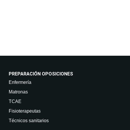
están previstas cesiones de datos. Derechos: Puede
retirar su consentimiento en cualquier momento, así
como acceder, rectificar, suprimir sus datos y demás
derechos en info@on-enfermeria.com.
PREPARACIÓN OPOSICIONES
Enfermería
Matronas
TCAE
Fisioterapeutas
Técnicos sanitarios