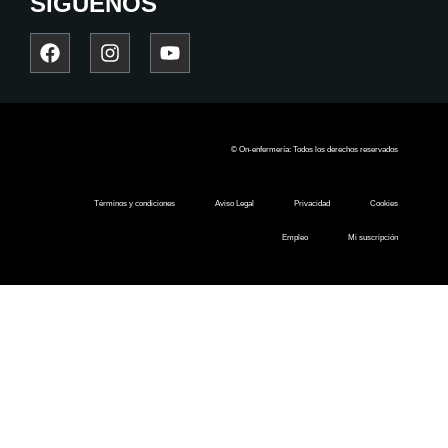
SÍGUENOS
© On-enfermería: Todos los derechos reservados
Términos y condiciones
Aviso Legal
Privacidad
Cookies
Empleo
Mi suscripción