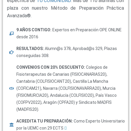
específica de
TU COMUNIDAD
. Más de 110 alumnas con
plaza con nuestro Método de Preparación Práctica
Avanzada®.
9 AÑOS CONTIGO:
Expertos en Preparación OPE ONLINE
desde 2016
RESULTADOS:
Alumn@s 378, Aprobad@s 329, Plazas
conseguidas 308.
CONVENIOS CON 20% DESCUENTO:
Colegios de
Fisioterapeutas de Canarias (FISIOCANARIAS20),
Cantabria (COLFISIOCANT20), Castilla La Mancha
(COFICAM21), Navarra (COLFISIONAVARRA20), Murcia
(FISIOMURCIA20), Andalucía (COLFISIO20), País Vasco
(COFPV2022), Aragón (CPFA20) y Sindicato MADFIS
(MADFIS20).
ACREDITA TU PREPARACIÓN:
Como Experto Universitario
por la UEMC con 29 ECTS