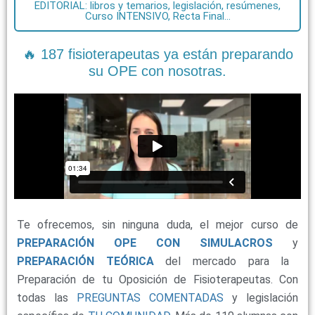
EDITORIAL: libros y temarios, legislación, resúmenes,
Curso INTENSIVO, Recta Final...
🔥 187 fisioterapeutas ya están preparando
su OPE con nosotras.
Te ofrecemos, sin ninguna duda, el mejor curso de
PREPARACIÓN OPE CON SIMULACROS
y
PREPARACIÓN TEÓRICA
del mercado para la
Preparación de tu Oposición de Fisioterapeutas. Con
todas las
PREGUNTAS COMENTADAS
y legislación