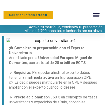
Solicitar información
--Activa tu matrícula, comienza tu preparación.
PREPARACIÓN
Más de 1.700 opositoras luchando por su plaza--
🎓
Completa tu preparación con el Experto
Universitario
Acreditado por la
Universidad Europea Miguel de
Cervantes
, con un total de
28 créditos ECTS
.
🔹
Requisito:
Para poder añadir el experto debes
tener una
matrícula activa
en la preparación OPE.
👉 Es decir, puedes matricularte en la OPE y después
ampliar con el experto cuando lo desees.
🔹
Precio adicional:
son 360 € en concepto de tasas
universitarias y expedición de título, abonables