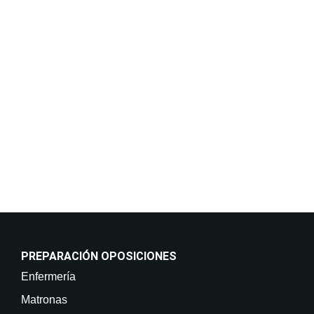
privacidad y protección de datos.
Finalidades:
Responder a sus solicitudes de información y
mantenerle informado de nuestros cursos y servicios,
incluso por medios electrónicos. Legitimación:
Consentimiento del interesado. Destinatarios: No
están previstas cesiones de datos. Derechos: Puede
retirar su consentimiento en cualquier momento, así
como acceder, rectificar, suprimir sus datos y demás
derechos en info@on-enfermeria.com.
PREPARACIÓN OPOSICIONES
Enfermería
Matronas