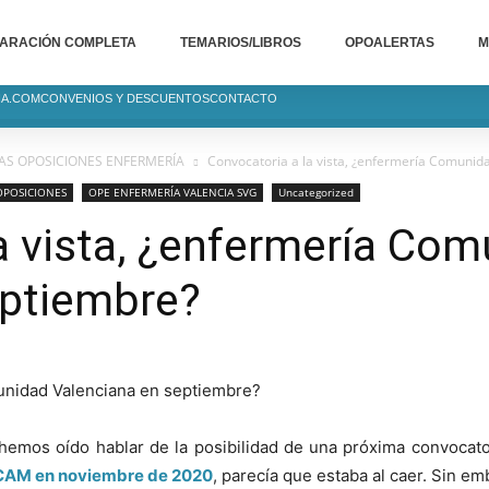
ARACIÓN COMPLETA
TEMARIOS/LIBROS
OPOALERTAS
M
IA.COM
CONVENIOS Y DESCUENTOS
CONTACTO
S OPOSICIONES ENFERMERÍA
Convocatoria a la vista, ¿enfermería Comunid
OPOSICIONES
OPE ENFERMERÍA VALENCIA SVG
Uncategorized
a vista, ¿enfermería Co
eptiembre?
 hemos oído hablar de la posibilidad de una próxima convoca
CAM en noviembre de 2020
, parecía que estaba al caer. Sin e