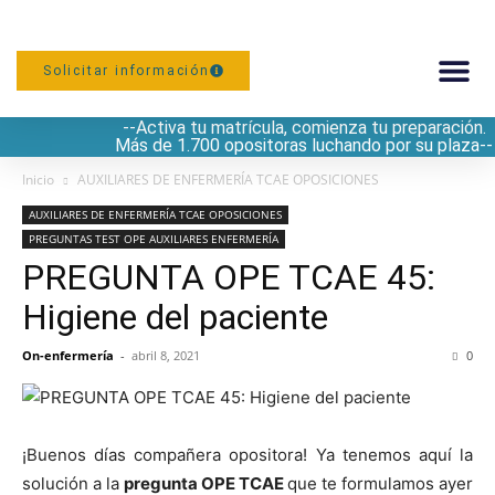
Solicitar información
--Activa tu matrícula, comienza tu preparación.
PREPARACIÓN
Más de 1.700 opositoras luchando por su plaza--
Inicio
AUXILIARES DE ENFERMERÍA TCAE OPOSICIONES
AUXILIARES DE ENFERMERÍA TCAE OPOSICIONES
PREGUNTAS TEST OPE AUXILIARES ENFERMERÍA
PREGUNTA OPE TCAE 45:
Higiene del paciente
On-enfermería
-
abril 8, 2021
0
¡Buenos días compañera opositora! Ya tenemos aquí la
solución a la
pregunta OPE TCAE
que te formulamos ayer