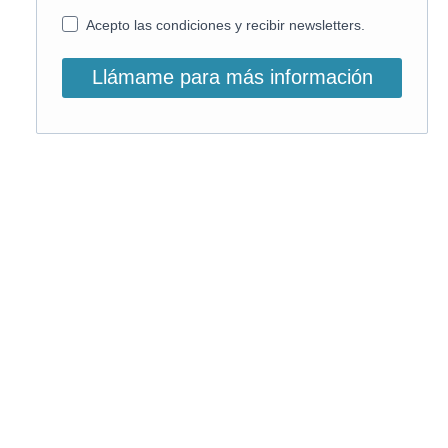
Acepto las condiciones y recibir newsletters.
Llámame para más información
O, si lo prefieres, llámanos:
900 831 207
La llamada es gratuita ;)
Horario de atención: L-V: 9 – 15:30h
Email info@on-enfermeria.com