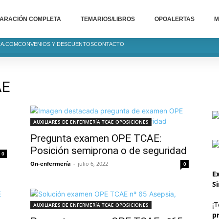
ARACIÓN COMPLETA
TEMARIOS/LIBROS
OPOALERTAS
M
IA.COM
CONVENIOS Y DESCUENTOS
CONTACTO
AE
AUXILIARES DE ENFERMERÍA TCAE OPOSICIONES
Pregunta examen OPE TCAE:
Posición semiprona o de seguridad
0
On-enfermería
-
julio 6, 2022
0
Ex
S
¡T
AUXILIARES DE ENFERMERÍA TCAE OPOSICIONES
p