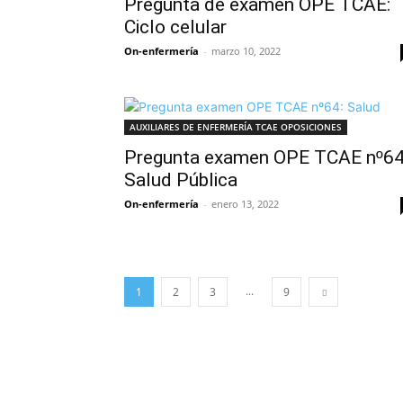
Pregunta de examen OPE TCAE:
Ciclo celular
On-enfermería
-
marzo 10, 2022
AUXILIARES DE ENFERMERÍA TCAE OPOSICIONES
Pregunta examen OPE TCAE nº64
Salud Pública
On-enfermería
-
enero 13, 2022
...
1
2
3
9