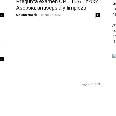
Pregunta examen OPE TCAE nº65:
té
Asepsia, antisepsia y limpieza
tu
h
On-enfermería
-
enero 27, 2022
0
0
¿
co
n
¡
:
0
Página 1 de 9