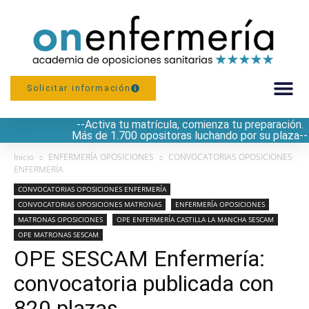
Solicitar información
--Activa tu matrícula, comienza tu preparación.
PREPARACIÓN
Más de 1.700 opositoras luchando por su plaza--
Inicio
ENFERMERÍA OPOSICIONES
CONVOCATORIAS OPOSICIONES
ENFERMERÍA
CONVOCATORIAS OPOSICIONES ENFERMERÍA
CONVOCATORIAS OPOSICIONES MATRONAS
ENFERMERÍA OPOSICIONES
MATRONAS OPOSICIONES
OPE ENFERMERÍA CASTILLA LA MANCHA SESCAM
OPE MATRONAS SESCAM
OPE SESCAM Enfermería:
convocatoria publicada con
820 plazas