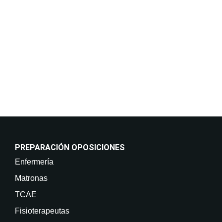
incluso por medios electrónicos. Legitimación:
Consentimiento del interesado. Destinatarios: No
están previstas cesiones de datos. Derechos: Puede
retirar su consentimiento en cualquier momento, así
como acceder, rectificar, suprimir sus datos y demás
derechos en info@on-enfermeria.com.
PREPARACIÓN OPOSICIONES
Enfermería
Matronas
TCAE
Fisioterapeutas