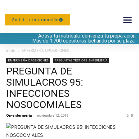
Solicitar información
--Activa tu matrícula, comienza tu preparación.
PREPARACIÓN
Más de 1.700 opositoras luchando por su plaza--
Inicio
ENFERMERÍA OPOSICIONES
ENFERMERÍA OPOSICIONES
PREGUNTAS TEST OPE ENFERMERÍA
PREGUNTA DE
SIMULACROS 95:
INFECCIONES
NOSOCOMIALES
On-enfermería
-
noviembre 12, 2019
0