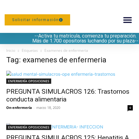
Solicitar información
--Activa tu matrícula, comienza tu preparación.
PREPARACIÓN
Más de 1.700 opositoras luchando por su plaza--
Inicio
Etiquetas
Examenes de enfermeria
Tag: examenes de enfermeria
ENFERMERÍA OPOSICIONES
PREGUNTA SIMULACROS 126: Trastornos
conducta alimentaria
On-enfermería
-
marzo 18, 2020
0
ENFERMERÍA OPOSICIONES
PREGUNTA SIMULACROS 125: Hepatitis A