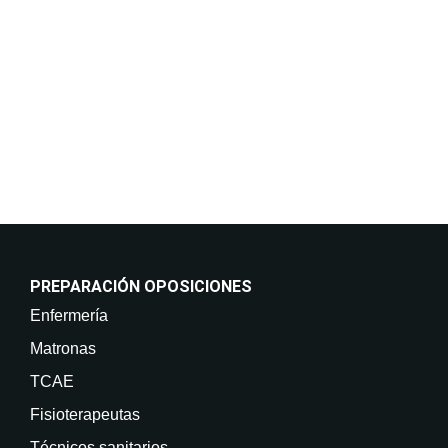
incluso por medios electrónicos. Legitimación:
Consentimiento del interesado. Destinatarios: No
están previstas cesiones de datos. Derechos: Puede
retirar su consentimiento en cualquier momento, así
como acceder, rectificar, suprimir sus datos y demás
derechos en info@on-enfermeria.com.
PREPARACIÓN OPOSICIONES
Enfermería
Matronas
TCAE
Fisioterapeutas
Técnicos sanitarios