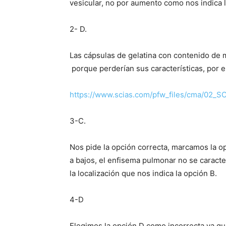
vesicular, no por aumento como nos indica 
2- D.
Las cápsulas de gelatina con contenido de 
porque perderían sus características, por es
https://www.scias.com/pfw_files/cma/02
3-C.
Nos pide la opción correcta, marcamos la op
a bajos, el enfisema pulmonar no se caracte
la localización que nos indica la opción B.
4-D
Elegimos la opción D como incorrecta ya que