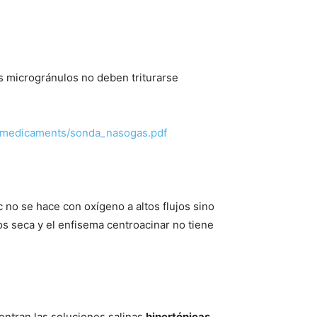
s microgránulos no deben triturarse
_medicaments/sonda_nasogas.pdf
 no se hace con oxígeno a altos flujos sino
os seca y el enfisema centroacinar no tiene
entran las soluciones salinas
hipertónicas