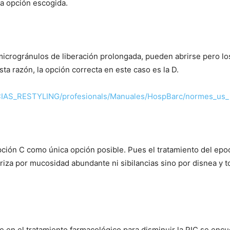
la opción escogida.
microgránulos de liberación prolongada, pueden abrirse pero lo
ta razón, la opción correcta en este caso es la D.
_SCIAS_RESTYLING/profesionals/Manuales/HospBarc/normes_us
ción C como única opción posible. Pues el tratamiento del epoc
riza por mucosidad abundante ni sibilancias sino por disnea y t
 en el tratamiento farmacológico para disminuir la PIC se encu