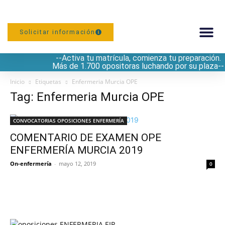
Solicitar información
--Activa tu matrícula, comienza tu preparación.
PREPARACIÓN
Más de 1.700 opositoras luchando por su plaza--
Inicio
Etiquetas
Enfermeria Murcia OPE
Tag: Enfermeria Murcia OPE
CONVOCATORIAS OPOSICIONES ENFERMERÍA
COMENTARIO DE EXAMEN OPE
ENFERMERÍA MURCIA 2019
On-enfermería
-
mayo 12, 2019
0