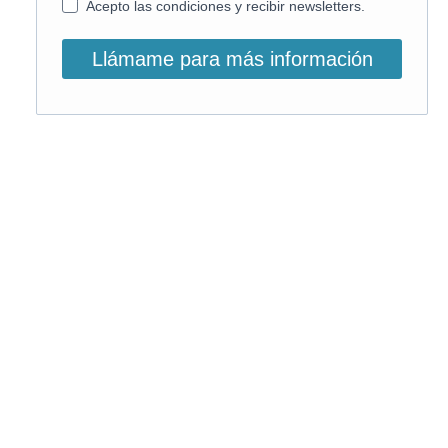
Acepto las condiciones y recibir newsletters.
Llámame para más información
O, si lo prefieres, llámanos:
900 831 207
La llamada es gratuita ;)
Horario de atención: L-V: 9 – 15:30h
Email info@on-enfermeria.com