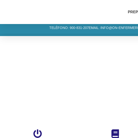
PREP
TELÉFONO: 900-831-207
EMAIL: INFO@ON-ENFERMER
INFO. CONV
OPE ENFERMERÍA CAS
Noticias de convocatori
de admitidos, fechas d
TE ACOMPAÑAMOS EN EL CAMINO HAC