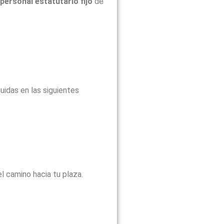
personal estatutario fijo
de
uidas en las siguientes
l camino hacia tu plaza.