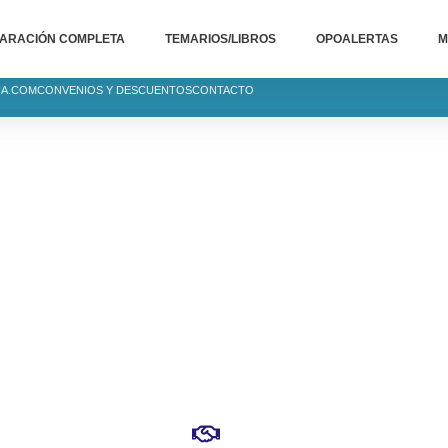
ARACIÓN COMPLETA
TEMARIOS/LIBROS
OPOALERTAS
M
IA.COM
CONVENIOS Y DESCUENTOS
CONTACTO
OCATORIA
TILLA Y LEÓN
as, listados
e examen...
IA TU PLAZA