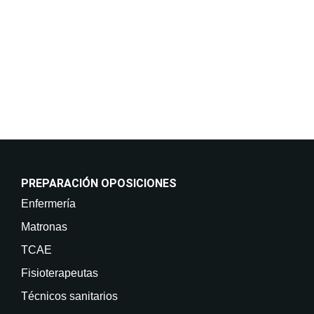
Consentimiento del interesado. Destinatarios: No
están previstas cesiones de datos. Derechos: Puede
retirar su consentimiento en cualquier momento, así
como acceder, rectificar, suprimir sus datos y demás
derechos en info@on-enfermeria.com.
PREPARACIÓN OPOSICIONES
Enfermería
Matronas
TCAE
Fisioterapeutas
Técnicos sanitarios