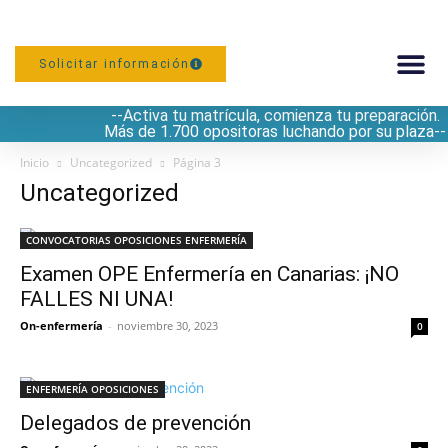
Solicitar información
--Activa tu matrícula, comienza tu preparación.
PREPARACIÓN
Más de 1.700 opositoras luchando por su plaza--
Inicio
Uncategorized
Página 3
Uncategorized
CONVOCATORIAS OPOSICIONES ENFERMERÍA
Examen OPE Enfermería en Canarias: ¡NO
FALLES NI UNA!
On-enfermería
-
noviembre 30, 2023
0
ENFERMERÍA OPOSICIONES
Delegados de prevención