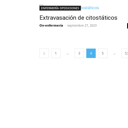
ENFERMERÍA OPOSICIONES
Extravasación de citostáticos
On-enfermería
-
septiembre 27, 2023
...
...
1
3
4
5
5