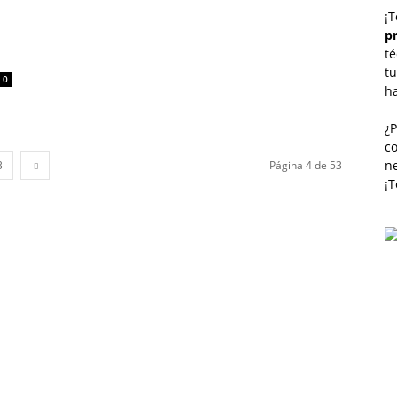
¡T
p
té
tu
0
h
¿
co
n
3
Página 4 de 53
¡