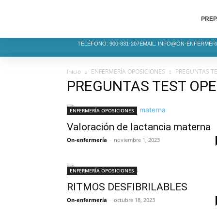
PREP
TELÉFONO: 900-831-207
EMAIL: INFO@ON-ENFERMER
Inicio
ENFERMERÍA OPOSICIONES
PREGUNTAS TE
PREGUNTAS TEST OPE
ENFERMERÍA OPOSICIONES
Valoración de lactancia materna
On-enfermería
-
noviembre 1, 2023
ENFERMERÍA OPOSICIONES
RITMOS DESFIBRILABLES
On-enfermería
-
octubre 18, 2023