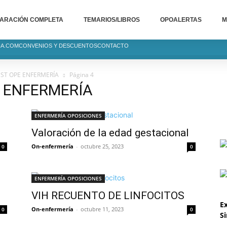
ARACIÓN COMPLETA
TEMARIOS/LIBROS
OPOALERTAS
M
IA.COM
CONVENIOS Y DESCUENTOS
CONTACTO
ST OPE ENFERMERÍA
Página 4
 ENFERMERÍA
ENFERMERÍA OPOSICIONES
Valoración de la edad gestacional
On-enfermería
-
octubre 25, 2023
0
0
ENFERMERÍA OPOSICIONES
VIH RECUENTO DE LINFOCITOS
Ex
On-enfermería
-
octubre 11, 2023
0
0
S