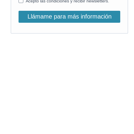
Acepto las condiciones y recibir newsletters.
Llámame para más información
O, si lo prefieres, llámanos:
900 831 207
La llamada es gratuita ;)
Horario de atención: L-V: 9 – 15:30h
Email info@on-enfermeria.com