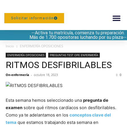
Solicitar información
--Activa tu matrícula, comienza tu preparación.
PREPARACIÓN
Más de 1.700 opositoras luchando por su plaza--
Inicio
ENFERMERÍA OPOSICIONES
ENFERMERÍA OPOSICIONES
PREGUNTAS TEST OPE ENFERMERÍA
RITMOS DESFIBRILABLES
On-enfermería
-
octubre 18, 2023
0
Esta semana hemos seleccionado una
pregunta de
examen
sobre qué ritmos cardíacos son desfibrilables.
Como ya te adelantamos en los
conceptos clave del
tema
que estamos trabajando esta semana en