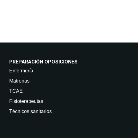
como acceder, rectificar, suprimir sus datos y demás
derechos en info@on-enfermeria.com.
PREPARACIÓN OPOSICIONES
Enfermería
Matronas
TCAE
Fisioterapeutas
Técnicos sanitarios