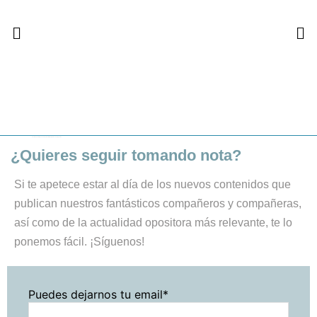
Factores que influyen en el examen EIR. 3 ejemplos con preguntas
¿Quieres seguir tomando nota?
Si te apetece estar al día de los nuevos contenidos que
publican nuestros fantásticos compañeros y compañeras,
así como de la actualidad opositora más relevante, te lo
ponemos fácil. ¡Síguenos!
Puedes dejarnos tu email*