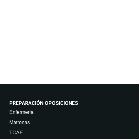
Responder a sus solicitudes de información y
mantenerle informado de nuestros cursos y servicios,
incluso por medios electrónicos. Legitimación:
Consentimiento del interesado. Destinatarios: No
están previstas cesiones de datos. Derechos: Puede
retirar su consentimiento en cualquier momento, así
como acceder, rectificar, suprimir sus datos y demás
derechos en info@on-enfermeria.com.
PREPARACIÓN OPOSICIONES
Enfermería
Matronas
TCAE