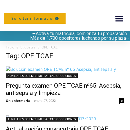
Solicitar información
--Activa tu matrícula, comienza tu preparación.
PREPARACIÓN
Más de 1.700 opositoras luchando por su plaza--
Inicio
Etiquetas
OPE TCAE
Tag: OPE TCAE
AUXILIARES DE ENFERMERÍA TCAE OPOSICIONES
Pregunta examen OPE TCAE nº65: Asepsia,
antisepsia y limpieza
On-enfermería
-
enero 27, 2022
0
AUXILIARES DE ENFERMERÍA TCAE OPOSICIONES
Actualización convocatoria OPE TCAE