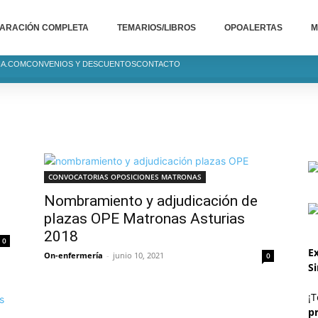
ARACIÓN COMPLETA
TEMARIOS/LIBROS
OPOALERTAS
M
IA.COM
CONVENIOS Y DESCUENTOS
CONTACTO
s
CONVOCATORIAS OPOSICIONES MATRONAS
Nombramiento y adjudicación de
plazas OPE Matronas Asturias
2018
0
Ex
On-enfermería
-
junio 10, 2021
0
S
¡T
p