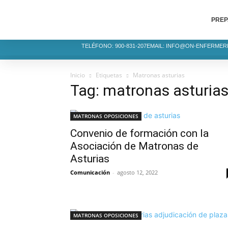
PREP
TELÉFONO: 900-831-207
EMAIL: INFO@ON-ENFERMER
Inicio
Etiquetas
Matronas asturias
Tag: matronas asturia
MATRONAS OPOSICIONES
Convenio de formación con la
Asociación de Matronas de
Asturias
Comunicación
-
agosto 12, 2022
MATRONAS OPOSICIONES