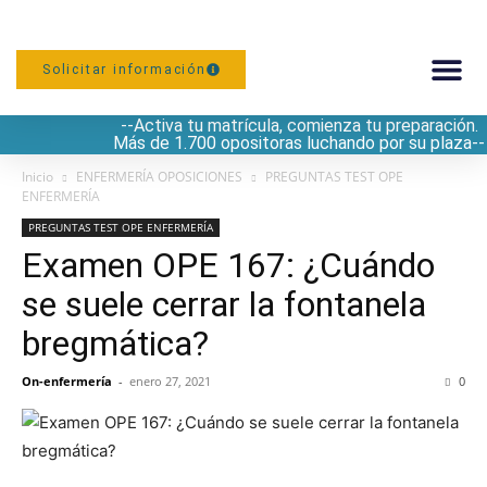
Solicitar información
--Activa tu matrícula, comienza tu preparación.
PREPARACIÓN
Más de 1.700 opositoras luchando por su plaza--
Inicio
ENFERMERÍA OPOSICIONES
PREGUNTAS TEST OPE
ENFERMERÍA
PREGUNTAS TEST OPE ENFERMERÍA
Examen OPE 167: ¿Cuándo
se suele cerrar la fontanela
bregmática?
On-enfermería
-
enero 27, 2021
0