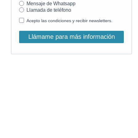
Mensaje de Whatsapp
Llamada de teléfono
Acepto las condiciones y recibir newsletters.
Llámame para más información
O, si lo prefieres, llámanos:
900 831 207
La llamada es gratuita ;)
Horario de atención: L-V: 9 – 15:30h