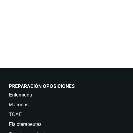
incluso por medios electrónicos. Legitimación:
Consentimiento del interesado. Destinatarios: No
están previstas cesiones de datos. Derechos: Puede
retirar su consentimiento en cualquier momento, así
como acceder, rectificar, suprimir sus datos y demás
derechos en info@on-enfermeria.com.
PREPARACIÓN OPOSICIONES
Enfermería
Matronas
TCAE
Fisioterapeutas