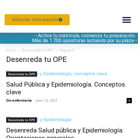
Solicitar información
--Activa tu matrícula, comienza tu preparación.
PREPARACIÓN
Más de 1.700 opositoras luchando por su plaza--
Inicio
Desenreda tu OPE
Página 9
Desenreda tu OPE
Desenreda tu OPE
Salud Pública y Epidemiología. Conceptos
clave
On-enfermería
-
julio 12, 2023
0
Desenreda tu OPE
Desenreda Salud pública y Epidemiología.