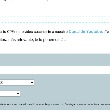
a tu OPE» no olvides suscribirte a nuestro 
Canal de Youtube
.
¡Te
sitora más relevante, te lo ponemos fácil:
lario van a ser tratados exclusivamente por nosotros. En ningún caso se cederán a terceros