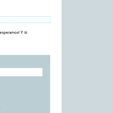
 esperamos! 
Y si
.