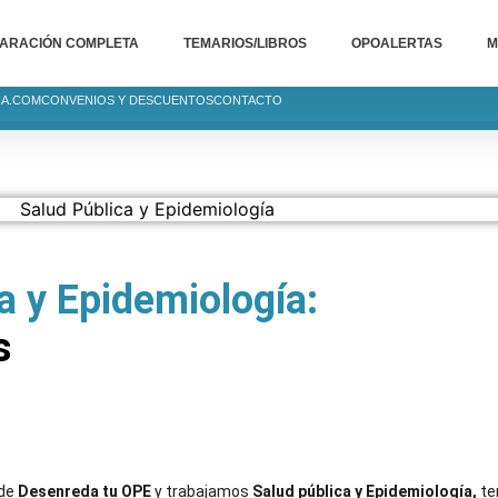
ARACIÓN COMPLETA
TEMARIOS/LIBROS
OPOALERTAS
M
IA.COM
CONVENIOS Y DESCUENTOS
CONTACTO
a y Epidemiología:
s
de 
Desenreda tu OPE
 y trabajamos 
Salud pública y Epidemiología, 
te