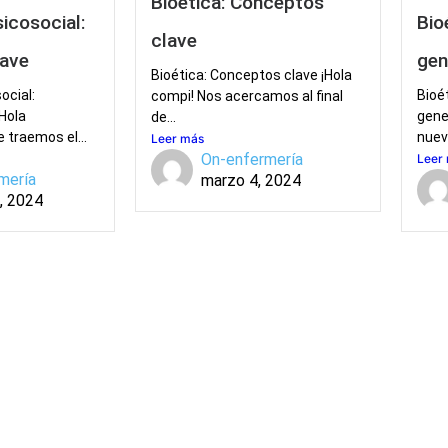
Bioética: Conceptos
icosocial:
Bio
clave
lave
gen
Bioética: Conceptos clave ¡Hola
ocial:
Bioé
compi! Nos acercamos al final
Hola
gene
de...
 traemos el...
nuev
Leer más
On-enfermería
Leer
mería
marzo 4, 2024
, 2024