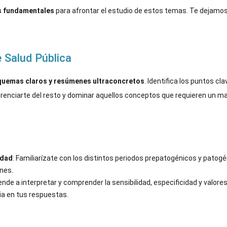
es fundamentales
para afrontar el estudio de estos temas. Te dejamos
 Salud Pública
uemas claros y resúmenes ultraconcretos
. Identifica los puntos cl
enciarte del resto y dominar aquellos conceptos que requieren un ma
edad
: Familiarízate con los distintos periodos prepatogénicos y patog
ones.
de a interpretar y comprender la sensibilidad, especificidad y valores 
ia en tus respuestas.