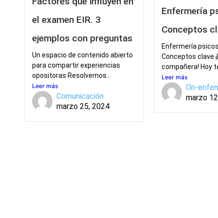
Factores que influyen en
Enfermería ps
el examen EIR. 3
Conceptos c
ejemplos con preguntas
Enfermería psicos
Un espacio de contenido abierto
Conceptos clave ¡
para compartir experiencias
compañera! Hoy te
opositoras Resolvemos...
Leer más
Leer más
On-enfer
Comunicación
marzo 12
marzo 25, 2024
Solicita más información
¿Te llamamos?