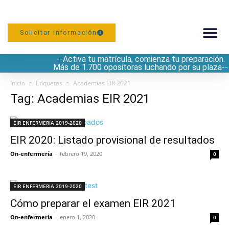
Solicitar información
--Activa tu matrícula, comienza tu preparación.
PREPARACIÓN
Más de 1.700 opositoras luchando por su plaza--
Inicio
Etiquetas
Academias EIR 2021
Tag: Academias EIR 2021
EIR ENFERMERIA 2019-2020
EIR 2020: Listado provisional de resultados
On-enfermería
-
febrero 19, 2020
0
EIR ENFERMERIA 2019-2020
Cómo preparar el examen EIR 2021
On-enfermería
-
enero 1, 2020
0