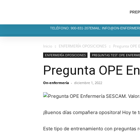
PREP
TELÉFONO: 900-831-207
EMAIL: INFO@ON-ENFERMER
Inicio
ENFERMERÍA OPOSICIONES
Pregunta OPE E
ENFERMERÍA OPOSICIONES
PREGUNTAS TEST OPE ENFERME
Pregunta OPE En
On-enfermería
-
diciembre 1, 2022
¡Buenos días compañera opositora! Hoy te 
Este tipo de entrenamiento con preguntas 