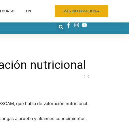
I CURSO
ON
MÁS INFORMACIÓN
ción nutricional
0
SCAM, que habla de valoración nutricional.
pongas a prueba y afiances conocimientos.