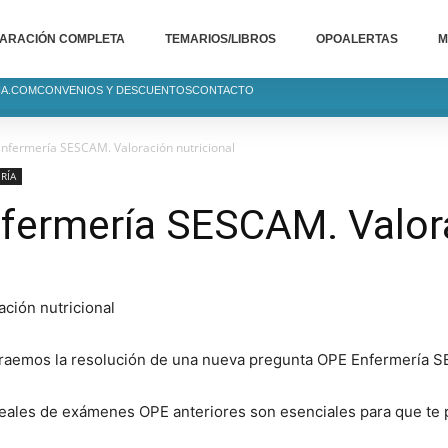
ARACIÓN COMPLETA
TEMARIOS/LIBROS
OPOALERTAS
M
IA.COM
CONVENIOS Y DESCUENTOS
CONTACTO
nfermería SESCAM. Valoración nutricional
RÍA
fermería SESCAM. Valora
traemos la resolución de una nueva pregunta OPE Enfermería SE
reales de exámenes OPE anteriores son esenciales para que te 