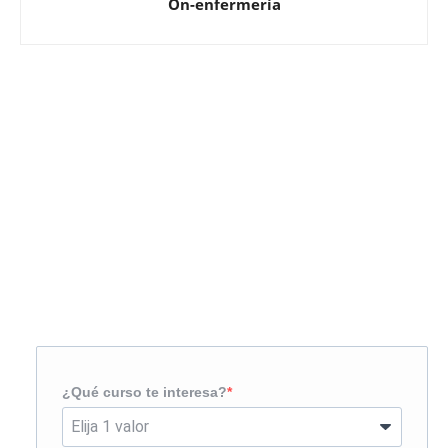
On-enfermería
Solicita más información
¿Te llamamos?
¿Qué curso te interesa?