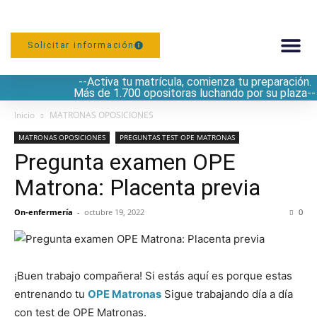
Solicitar información
--Activa tu matrícula, comienza tu preparación.
PREPARACIÓN
Más de 1.700 opositoras luchando por su plaza--
Inicio
MATRONAS OPOSICIONES
MATRONAS OPOSICIONES
PREGUNTAS TEST OPE MATRONAS
Pregunta examen OPE
Matrona: Placenta previa
On-enfermería
-
octubre 19, 2022
0
¡Buen trabajo compañera! Si estás aquí es porque estas
entrenando tu
OPE Matronas
Sigue trabajando día a día
con test de OPE Matronas.