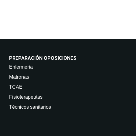
como acceder, rectificar, suprimir sus datos y demás
derechos en info@on-enfermeria.com.
PREPARACIÓN OPOSICIONES
Enfermería
Matronas
TCAE
Fisioterapeutas
Técnicos sanitarios