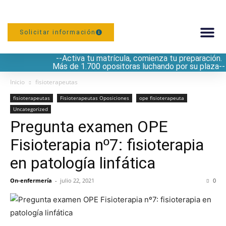
Solicitar información
--Activa tu matrícula, comienza tu preparación.
PREPARACIÓN
Más de 1.700 opositoras luchando por su plaza--
Inicio
fisioterapeutas
fisioterapeutas
Fisioterapeutas Oposiciones
ope fisioterapeuta
Uncategorized
Pregunta examen OPE
Fisioterapia nº7: fisioterapia
en patología linfática
On-enfermería
-
julio 22, 2021
0