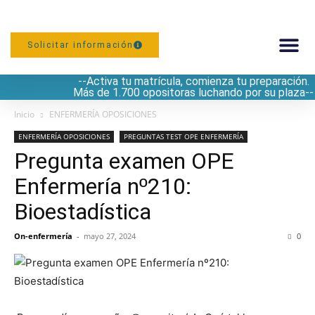
Solicitar información
--Activa tu matrícula, comienza tu preparación.
PREPARACIÓN
Más de 1.700 opositoras luchando por su plaza--
Inicio
ENFERMERÍA OPOSICIONES
ENFERMERÍA OPOSICIONES
PREGUNTAS TEST OPE ENFERMERÍA
Pregunta examen OPE
Enfermería nº210:
Bioestadística
On-enfermería
-
mayo 27, 2024
0