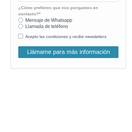
¿Cómo prefieres que nos pongamos en
contacto?
Mensaje de Whatsapp
Llamada de teléfono
Acepto las condiciones y recibir newsletters.
Llámame para más información
O, si lo prefieres, llámanos:
900 831 207
La llamada es gratuita ;)