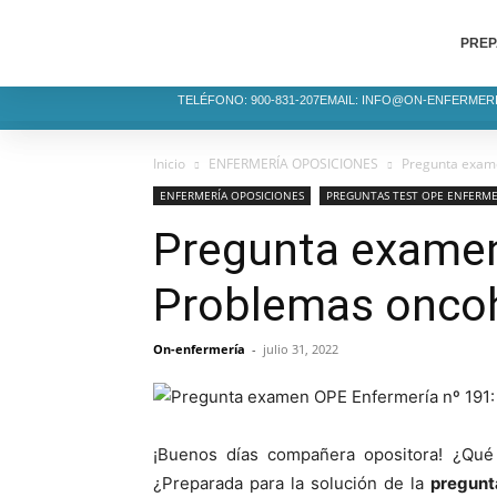
PREP
TELÉFONO: 900-831-207
EMAIL: INFO@ON-ENFERMER
Inicio
ENFERMERÍA OPOSICIONES
Pregunta exame
ENFERMERÍA OPOSICIONES
PREGUNTAS TEST OPE ENFERME
Pregunta examen
Problemas onco
On-enfermería
-
julio 31, 2022
¡Buenos días compañera opositora! ¿Qué
¿Preparada para la solución de la
pregunt