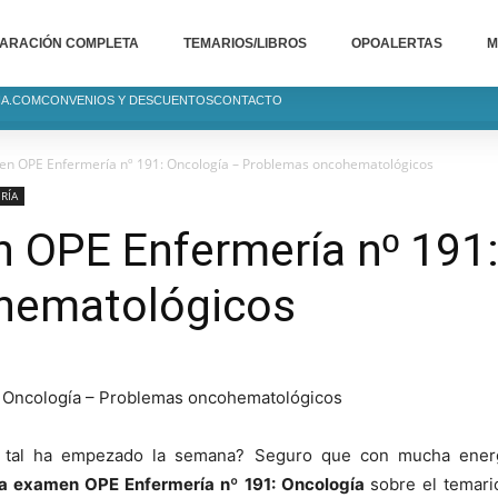
ARACIÓN COMPLETA
TEMARIOS/LIBROS
OPOALERTAS
M
IA.COM
CONVENIOS Y DESCUENTOS
CONTACTO
n OPE Enfermería nº 191: Oncología – Problemas oncohematológicos
RÍA
 OPE Enfermería nº 191:
hematológicos
 tal ha empezado la semana? Seguro que con mucha energí
a examen OPE Enfermería nº 191: Oncología
sobre el temar