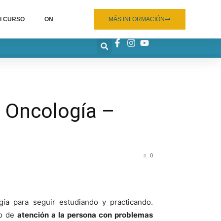
I CURSO
ON
MÁS INFORMACIÓN
 Oncología –
0
a para seguir estudiando y practicando.
io de
atención a la persona con problemas