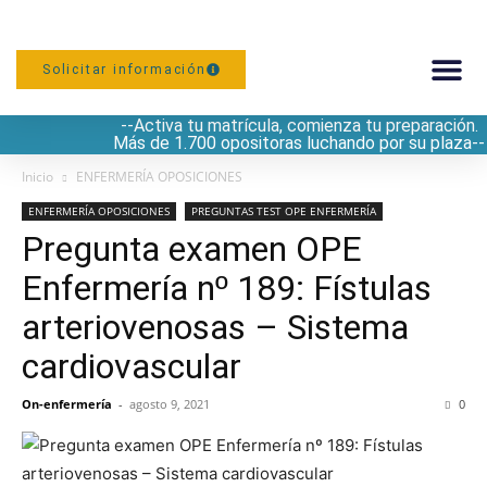
Solicitar información
--Activa tu matrícula, comienza tu preparación.
PREPARACIÓN
Más de 1.700 opositoras luchando por su plaza--
Inicio
ENFERMERÍA OPOSICIONES
ENFERMERÍA OPOSICIONES
PREGUNTAS TEST OPE ENFERMERÍA
Pregunta examen OPE
Enfermería nº 189: Fístulas
arteriovenosas – Sistema
cardiovascular
On-enfermería
-
agosto 9, 2021
0