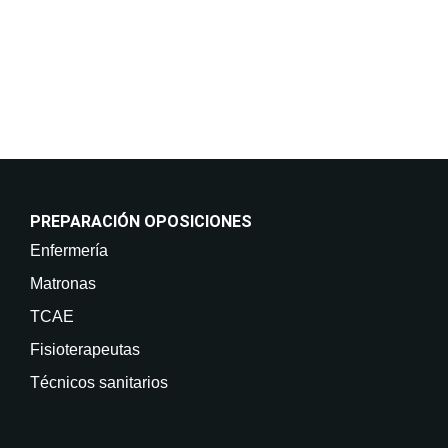
retirar su consentimiento en cualquier momento, así
como acceder, rectificar, suprimir sus datos y demás
derechos en info@on-enfermeria.com.
PREPARACIÓN OPOSICIONES
Enfermería
Matronas
TCAE
Fisioterapeutas
Técnicos sanitarios