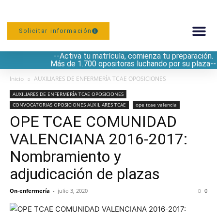
Solicitar información
--Activa tu matrícula, comienza tu preparación.
PREPARACIÓN
Más de 1.700 opositoras luchando por su plaza--
Inicio
AUXILIARES DE ENFERMERÍA TCAE OPOSICIONES
AUXILIARES DE ENFERMERÍA TCAE OPOSICIONES
CONVOCATORIAS OPOSICIONES AUXILIARES TCAE
ope tcae valencia
OPE TCAE COMUNIDAD
VALENCIANA 2016-2017:
Nombramiento y
adjudicación de plazas
On-enfermería
-
julio 3, 2020
0