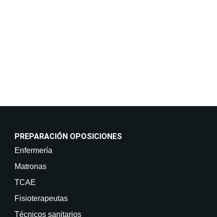
incluso por medios electrónicos. Legitimación:
Consentimiento del interesado. Destinatarios: No
están previstas cesiones de datos. Derechos: Puede
retirar su consentimiento en cualquier momento, así
como acceder, rectificar, suprimir sus datos y demás
derechos en info@on-enfermeria.com.
PREPARACIÓN OPOSICIONES
Enfermería
Matronas
TCAE
Fisioterapeutas
Técnicos sanitarios