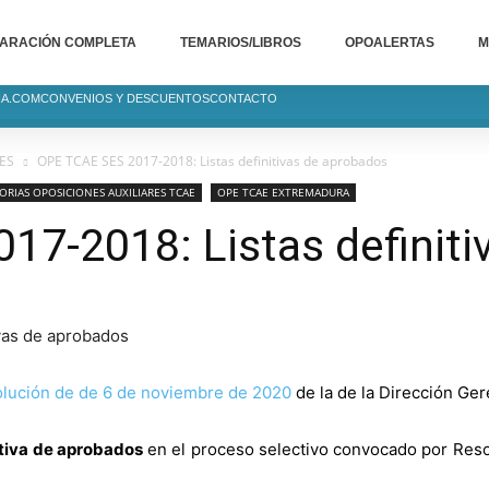
ARACIÓN COMPLETA
TEMARIOS/LIBROS
OPOALERTAS
M
IA.COM
CONVENIOS Y DESCUENTOS
CONTACTO
ES
OPE TCAE SES 2017-2018: Listas definitivas de aprobados
RIAS OPOSICIONES AUXILIARES TCAE
OPE TCAE EXTREMADURA
17-2018: Listas definiti
lución de de 6 de noviembre de 2020
de la de la Dirección Ger
itiva de aprobados
en el proceso selectivo convocado por Res