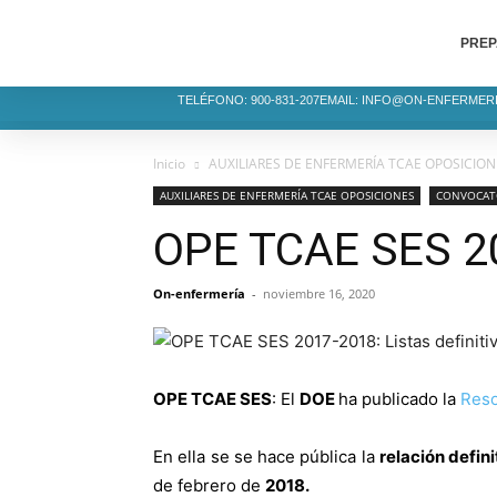
PREP
TELÉFONO: 900-831-207
EMAIL: INFO@ON-ENFERMER
Inicio
AUXILIARES DE ENFERMERÍA TCAE OPOSICION
AUXILIARES DE ENFERMERÍA TCAE OPOSICIONES
CONVOCATO
OPE TCAE SES 20
On-enfermería
-
noviembre 16, 2020
OPE TCAE SES
: El
DOE
ha publicado la
Reso
En ella se se hace pública la
relación defin
de febrero de
2018.