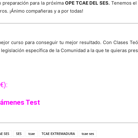
 preparación para la próxima
OPE TCAE DEL SES.
Tenemos el o
ros. ¡Ánimo compañeras y a por todas!
ejor curso para conseguir tu mejor resultado. Con Clases Teó
lación específica de la Comunidad a la que te quieras pres
€):
Exámenes Test
E SES
SES
tcae
TCAE EXTREMADURA
tcae ses