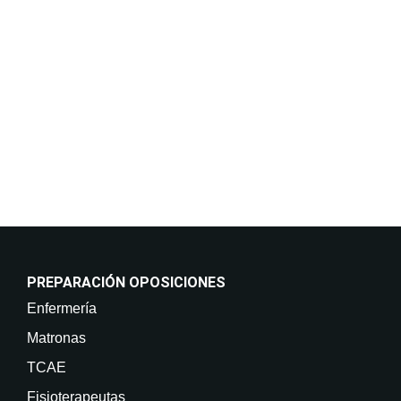
mantenerle informado de nuestros cursos y servicios,
incluso por medios electrónicos. Legitimación:
Consentimiento del interesado. Destinatarios: No
están previstas cesiones de datos. Derechos: Puede
retirar su consentimiento en cualquier momento, así
como acceder, rectificar, suprimir sus datos y demás
derechos en info@on-enfermeria.com.
PREPARACIÓN OPOSICIONES
Enfermería
Matronas
TCAE
Fisioterapeutas