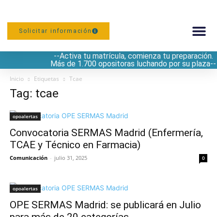
Solicitar información
--Activa tu matrícula, comienza tu preparación.
PREPARACIÓN
Más de 1.700 opositoras luchando por su plaza--
Inicio
Etiquetas
Tcae
Tag: tcae
opoalertas
Convocatoria SERMAS Madrid (Enfermería,
TCAE y Técnico en Farmacia)
Comunicación
-
julio 31, 2025
0
opoalertas
OPE SERMAS Madrid: se publicará en Julio