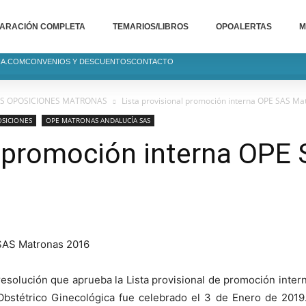
ARACIÓN COMPLETA
TEMARIOS/LIBROS
OPOALERTAS
M
IA.COM
CONVENIOS Y DESCUENTOS
CONTACTO
S OPOSICIONES MATRONAS
Lista provisional promoción interna OPE SAS M
SICIONES
OPE MATRONAS ANDALUCÍA SAS
al promoción interna OPE
esolución que aprueba la Lista provisional de promoción inter
bstétrico Ginecológica fue celebrado el 3 de Enero de 201