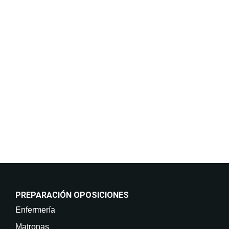
datos. Puedes consultar nuestra política de
privacidad y protección de datos.
Finalidades:
Responder a sus solicitudes de información y
mantenerle informado de nuestros cursos y servicios,
incluso por medios electrónicos. Legitimación:
Consentimiento del interesado. Destinatarios: No
están previstas cesiones de datos. Derechos: Puede
retirar su consentimiento en cualquier momento, así
como acceder, rectificar, suprimir sus datos y demás
derechos en info@on-enfermeria.com.
PREPARACIÓN OPOSICIONES
Enfermería
Matronas