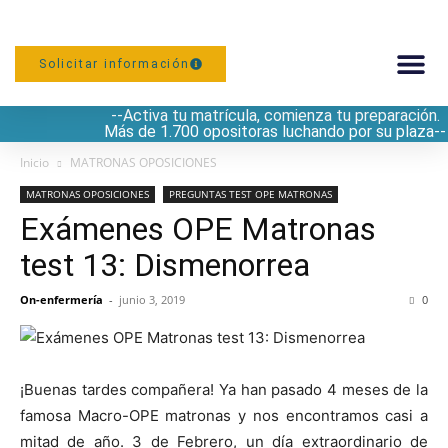
Solicitar información
--Activa tu matrícula, comienza tu preparación.
PREPARACIÓN
Más de 1.700 opositoras luchando por su plaza--
Inicio
MATRONAS OPOSICIONES
MATRONAS OPOSICIONES
PREGUNTAS TEST OPE MATRONAS
Exámenes OPE Matronas
test 13: Dismenorrea
On-enfermería
-
junio 3, 2019
0
¡Buenas tardes compañera! Ya han pasado 4 meses de la
famosa Macro-OPE matronas y nos encontramos casi a
mitad de año. 3 de Febrero, un día extraordinario de