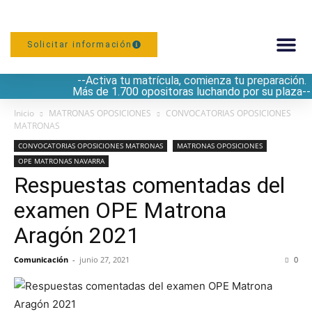
Solicitar información
--Activa tu matrícula, comienza tu preparación.
PREPARACIÓN
Más de 1.700 opositoras luchando por su plaza--
Inicio
MATRONAS OPOSICIONES
CONVOCATORIAS OPOSICIONES
MATRONAS
CONVOCATORIAS OPOSICIONES MATRONAS
MATRONAS OPOSICIONES
OPE MATRONAS NAVARRA
Respuestas comentadas del
examen OPE Matrona
Aragón 2021
Comunicación
-
junio 27, 2021
0