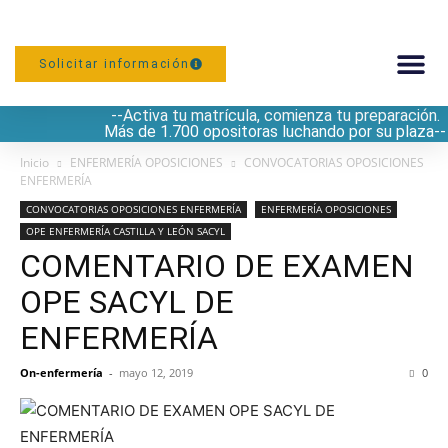
Solicitar información
--Activa tu matrícula, comienza tu preparación.
PREPARACIÓN
Más de 1.700 opositoras luchando por su plaza--
Inicio
ENFERMERÍA OPOSICIONES
CONVOCATORIAS OPOSICIONES
ENFERMERÍA
CONVOCATORIAS OPOSICIONES ENFERMERÍA
ENFERMERÍA OPOSICIONES
OPE ENFERMERÍA CASTILLA Y LEÓN SACYL
COMENTARIO DE EXAMEN
OPE SACYL DE
ENFERMERÍA
On-enfermería
-
mayo 12, 2019
0