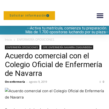
Solicitar información
--Activa tu matrícula, comienza tu preparación.
PREPARACIÓN
Más de 1.700 opositoras luchando por su plaza--
Inicio
ENFERMERÍA OPOSICIONES
ENFERMERÍA OPOSICIONES
OPE ENFERMERÍA NAVARRA OSASUNBIDEA
Acuerdo comercial con el
Colegio Oficial de Enfermería
de Navarra
On-enfermería
-
agosto 9, 2019
0