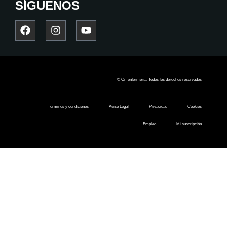
SÍGUENOS
© On-enfermería: Todos los derechos reservados
Términos y condiciones
Aviso Legal
Privacidad
Cookies
Empleo
Mi suscripción