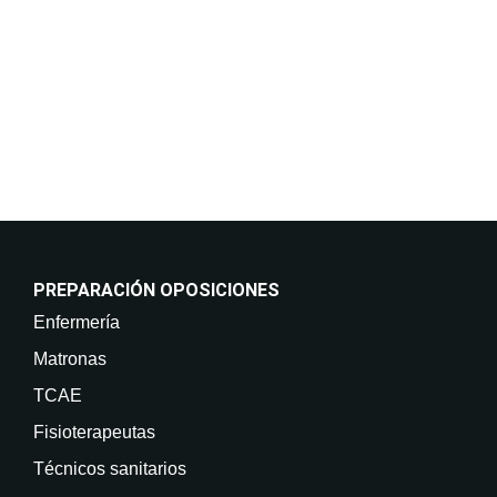
Consentimiento del interesado. Destinatarios: No
están previstas cesiones de datos. Derechos: Puede
retirar su consentimiento en cualquier momento, así
como acceder, rectificar, suprimir sus datos y demás
derechos en info@on-enfermeria.com.
PREPARACIÓN OPOSICIONES
Enfermería
Matronas
TCAE
Fisioterapeutas
Técnicos sanitarios