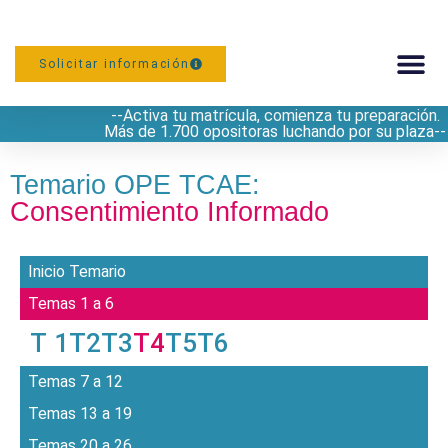
Solicitar información
--Activa tu matrícula, comienza tu preparación.
PREPARACIÓN
Más de 1.700 opositoras luchando por su plaza--
Temario OPE TCAE:
Consentimiento Informado
Inicio Temario
Temas 1 a 6
T 1
T2
T3
T4
T5
T6
Temas 7 a 12
Temas 13 a 19
Temas 20 a 26