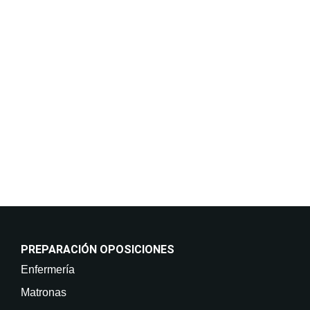
privacidad y protección de datos.
Finalidades:
Responder a sus solicitudes de información y
mantenerle informado de nuestros cursos y servicios,
incluso por medios electrónicos. Legitimación:
Consentimiento del interesado. Destinatarios: No
están previstas cesiones de datos. Derechos: Puede
retirar su consentimiento en cualquier momento, así
como acceder, rectificar, suprimir sus datos y demás
derechos en info@on-enfermeria.com.
PREPARACIÓN OPOSICIONES
Enfermería
Matronas