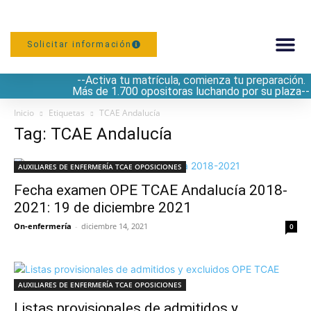
Solicitar información
--Activa tu matrícula, comienza tu preparación.
PREPARACIÓN
Más de 1.700 opositoras luchando por su plaza--
Inicio
Etiquetas
TCAE Andalucía
Tag: TCAE Andalucía
AUXILIARES DE ENFERMERÍA TCAE OPOSICIONES
Fecha examen OPE TCAE Andalucía 2018-
2021: 19 de diciembre 2021
On-enfermería
-
diciembre 14, 2021
0
AUXILIARES DE ENFERMERÍA TCAE OPOSICIONES
Listas provisionales de admitidos y