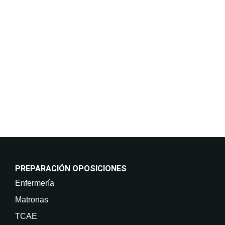
Responder a sus solicitudes de información y
mantenerle informado de nuestros cursos y servicios,
incluso por medios electrónicos. Legitimación:
Consentimiento del interesado. Destinatarios: No
están previstas cesiones de datos. Derechos: Puede
retirar su consentimiento en cualquier momento, así
como acceder, rectificar, suprimir sus datos y demás
derechos en info@on-enfermeria.com.
PREPARACIÓN OPOSICIONES
Enfermería
Matronas
TCAE