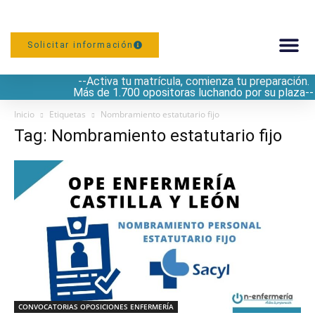
Solicitar información
--Activa tu matrícula, comienza tu preparación.
PREPARACIÓN
Más de 1.700 opositoras luchando por su plaza--
Inicio
Etiquetas
Nombramiento estatutario fijo
Tag: Nombramiento estatutario fijo
CONVOCATORIAS OPOSICIONES ENFERMERÍA