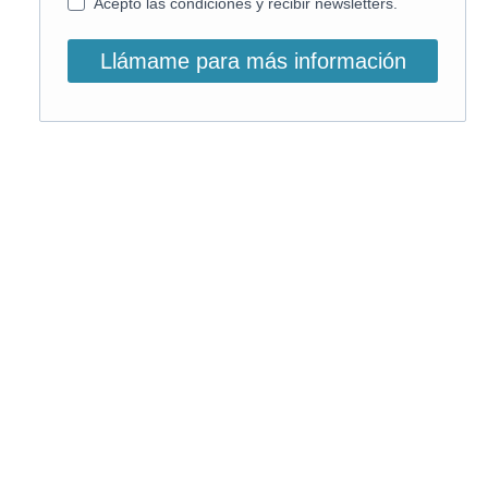
Acepto las condiciones y recibir newsletters.
Llámame para más información
O, si lo prefieres, llámanos:
900 831 207
La llamada es gratuita ;)
Horario de atención: L-V: 9 – 15:30h
Email info@on-enfermeria.com