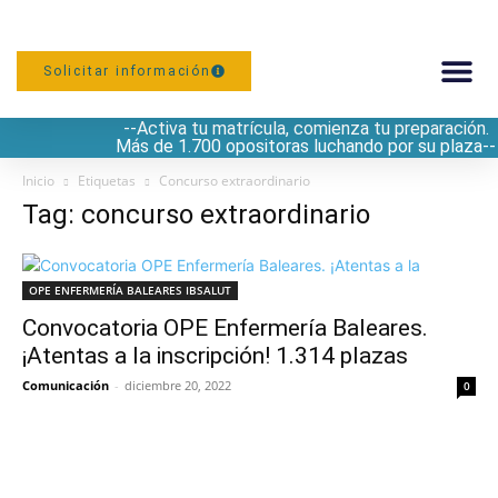
Solicitar información
--Activa tu matrícula, comienza tu preparación.
PREPARACIÓN
Más de 1.700 opositoras luchando por su plaza--
Inicio
Etiquetas
Concurso extraordinario
Tag: concurso extraordinario
OPE ENFERMERÍA BALEARES IBSALUT
Convocatoria OPE Enfermería Baleares.
¡Atentas a la inscripción! 1.314 plazas
Comunicación
-
diciembre 20, 2022
0