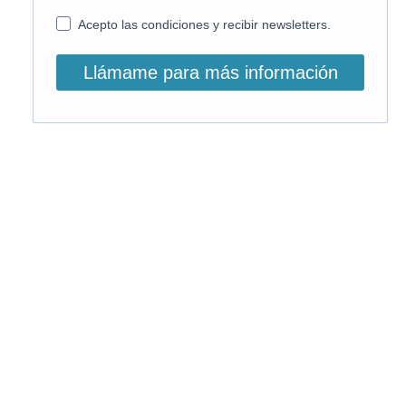
Acepto las condiciones y recibir newsletters.
Llámame para más información
O, si lo prefieres, llámanos:
900 831 207
La llamada es gratuita ;)
Horario de atención: L-V: 9 – 15:30h
Email info@on-enfermeria.com