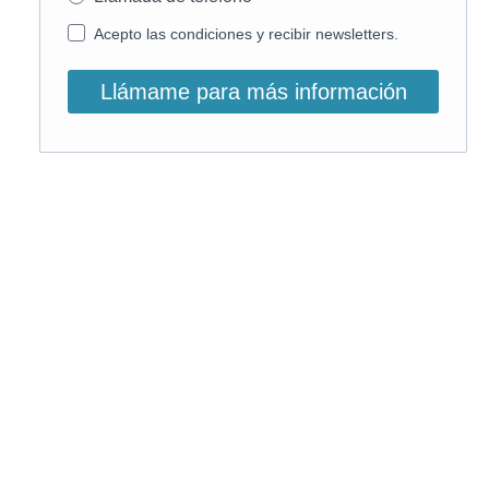
Acepto las condiciones y recibir newsletters.
Llámame para más información
O, si lo prefieres, llámanos:
900 831 207
La llamada es gratuita ;)
Horario de atención: L-V: 9 – 15:30h
Email info@on-enfermeria.com