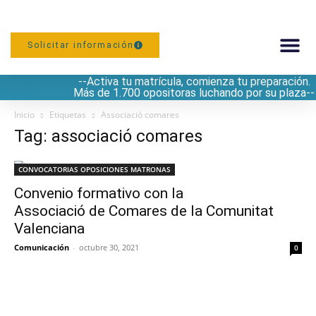
Solicitar información
--Activa tu matrícula, comienza tu preparación.
PREPARACIÓN
Más de 1.700 opositoras luchando por su plaza--
Inicio
Etiquetas
Associació comares
Tag: associació comares
CONVOCATORIAS OPOSICIONES MATRONAS
Convenio formativo con la
Associació de Comares de la Comunitat
Valenciana
Comunicación
-
octubre 30, 2021
0