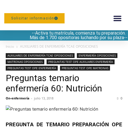
Solicitar información
--Activa tu matrícula, comienza tu preparación.
PREPARACIÓN
Más de 1.700 opositoras luchando por su plaza--
Inicio
AUXILIARES DE ENFERMERÍA TCAE OPOSICIONES
AUXILIARES DE ENFERMERÍA TCAE OPOSICIONES
ENFERMERÍA OPOSICIONES
MATRONAS OPOSICIONES
PREGUNTAS TEST OPE AUXILIARES ENFERMERÍA
PREGUNTAS TEST OPE ENFERMERÍA
PREGUNTAS TEST OPE MATRONAS
Preguntas temario
enfermería 60: Nutrición
On-enfermería
-
julio 13, 2018
0
PREGUNTA DE TEMARIO PREPARACIÓN OPE