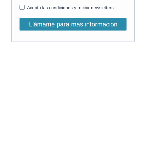
Acepto las condiciones y recibir newsletters.
Llámame para más información
O, si lo prefieres, llámanos:
900 831 207
La llamada es gratuita ;)
Horario de atención: L-V: 9 – 15:30h
Email info@on-enfermeria.com