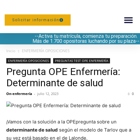
Solicitar información
--Activa tu matrícula, comienza tu preparación.
PREPARACIÓN
Más de 1.700 opositoras luchando por su plaza--
Inicio
ENFERMERÍA OPOSICIONES
ENFERMERÍA OPOSICIONES
PREGUNTAS TEST OPE ENFERMERÍA
Pregunta OPE Enfermería:
Determinante de salud
On-enfermería
-
julio 12, 2023
0
¡Vamos con la solución a la OPEpregunta sobre un
determinante de salud
según el modelo de Tarlov que a
su vez está basado en el de Lalonde.