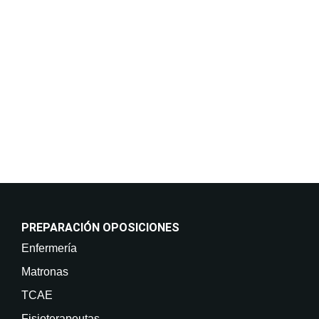
mantenerle informado de nuestros cursos y servicios,
incluso por medios electrónicos. Legitimación:
Consentimiento del interesado. Destinatarios: No
están previstas cesiones de datos. Derechos: Puede
retirar su consentimiento en cualquier momento, así
como acceder, rectificar, suprimir sus datos y demás
derechos en info@on-enfermeria.com.
PREPARACIÓN OPOSICIONES
Enfermería
Matronas
TCAE
Fisioterapeutas